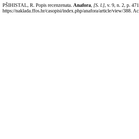
PŠIHISTAL, R. Popis recenzenata.
Anafora
,
[S. l.]
, v. 9, n. 2, p. 
https://naklada.ffos.hr/casopisi/index.php/anafora/article/view/388. A