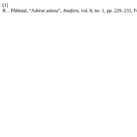
[1]
R. . Pšihistal, “Adrese autora”,
Anafora
, vol. 8, no. 1, pp. 229–231, 