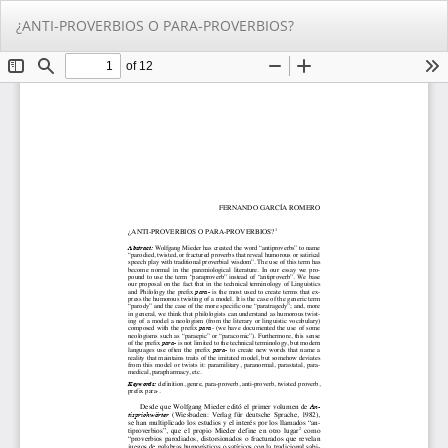
Return
Do
Do
¿ANTI-PROVERBIOS O PARA-PROVERBIOS?
to
PD
Article
Details