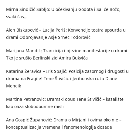
Mirna Sindičić Sabljo: U očekivanju Godota i Sa’ će Božo,
svaki čas…
Alen Biskupović – Lucija Periš: Konvencije teatra apsurda u
drami Odbrojavanje Asje Srnec Todorović
Marijana Mandić: Tranzicija i njezine manifestacije u drami
Tko je srušio Berlinski zid Amira Bukvića
Katarina Žeravica – Iris Spajić: Pozicija zazornog i drugosti u
dramama Fragile! Tene Štivičić i Jerihonska ruža Diane
Meheik
Martina Petranović: Dramski opus Tene Štivičić – kazalište
kao oaza slobodoumne misli
Ana Gospić Županović: Drama o Mirjani i ovima oko nje –
konceptualizacija vremena i fenomenologija dosade