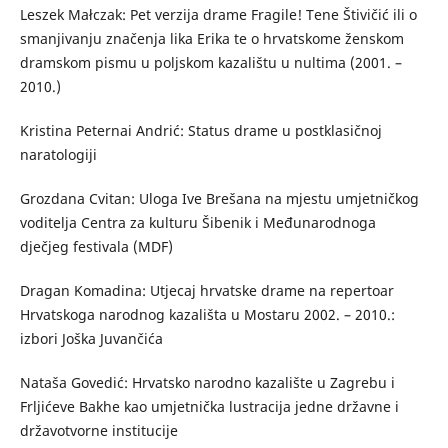
Leszek Małczak: Pet verzija drame Fragile! Tene Štivičić ili o
smanjivanju značenja lika Erika te o hrvatskome ženskom
dramskom pismu u poljskom kazalištu u nultima (2001. –
2010.)
Kristina Peternai Andrić: Status drame u postklasičnoj
naratologiji
Grozdana Cvitan: Uloga Ive Brešana na mjestu umjetničkog
voditelja Centra za kulturu Šibenik i Međunarodnoga
dječjeg festivala (MDF)
Dragan Komadina: Utjecaj hrvatske drame na repertoar
Hrvatskoga narodnog kazališta u Mostaru 2002. – 2010.:
izbori Joška Juvančića
Nataša Govedić: Hrvatsko narodno kazalište u Zagrebu i
Frljićeve Bakhe kao umjetnička lustracija jedne državne i
državotvorne institucije