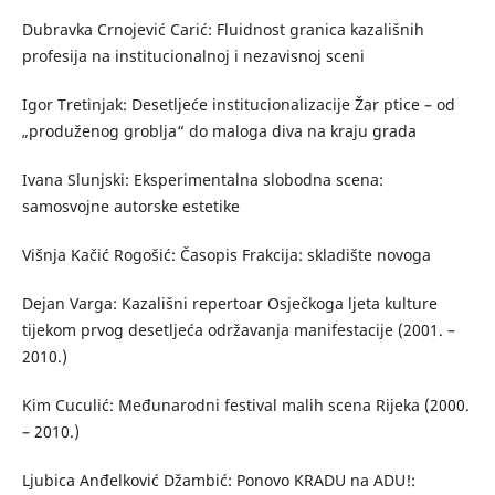
Dubravka Crnojević Carić: Fluidnost granica kazališnih
profesija na institucionalnoj i nezavisnoj sceni
Igor Tretinjak: Desetljeće institucionalizacije Žar ptice – od
„produženog groblja“ do maloga diva na kraju grada
Ivana Slunjski: Eksperimentalna slobodna scena:
samosvojne autorske estetike
Višnja Kačić Rogošić: Časopis Frakcija: skladište novoga
Dejan Varga: Kazališni repertoar Osječkoga ljeta kulture
tijekom prvog desetljeća održavanja manifestacije (2001. –
2010.)
Kim Cuculić: Međunarodni festival malih scena Rijeka (2000.
– 2010.)
Ljubica Anđelković Džambić: Ponovo KRADU na ADU!: