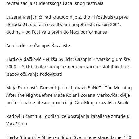
revitalizacija studentskoga kazališnog festivala
Suzana Marjanić: Pad kratodemije 2. dio ili festivalska prva
dekada 21. stoljeća izvedbenih umjetnosti: nakon 2001.
godine – od Festivala prvih do Noći performansa
Ana Lederer: Časopis Kazalište
Zlatko Vidačković – Nikša Sviličić: Časopis Hrvatsko glumište
2000. – 2010.: balansiranje između inovacija i stabilnosti uz
izazov očuvanja redovitosti
Maja Đurinović: Dnevnik jedne ljubavi: BoNeT i The Morning
After the Night Before Maše Kolar i Zorana Markovića, dvije
profesionalne plesne produkcije Gradskoga kazališta Sisak
Radovi u čast 150. godišnjice postojanja kazališne zgrade u
Varaždinu
Ljerka Šimunić – Miljenko Bituh: Sve mijene stare dame. 150