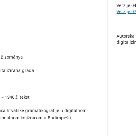
Verzije 0
Verzije 0
Autorska 
digitalizi
a Bizománya
italizirana građa
 – 1940.); tekst
ica hrvatske gramatikografije u digitalnom
cionalnom knjižnicom u Budimpešti.