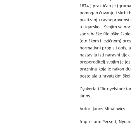
1874.) praktičan je (gramat
pomogao čuvanju i skrbi bu
postizanju ravnopravnost
u Ugarskoj. Svojim se nor
zagrebačke filološke škole
(etničkom i jezičnom) pros
normativni propis i opis, 
nastavlja isti naravni tije
preporoditelj svojim je j
prazninu koja je nakon du
postojala u hrvatskim ško
Gyakorlati Ilir nyelvtan: 
János
Autor: János Mihálovics
Impresum: Pécsett, Nyom.