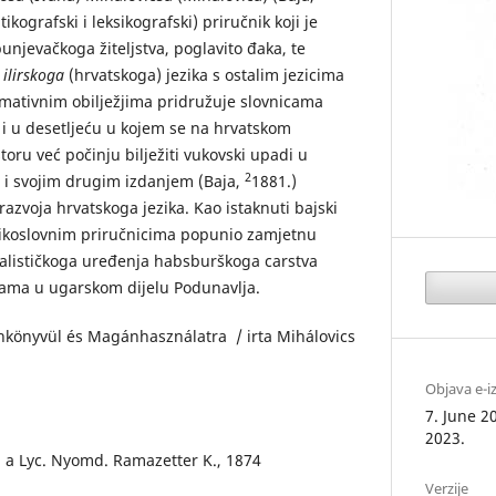
ikografski i leksikografski) priručnik koji je
njevačkoga žiteljstva, poglavito đaka, te
i
ilirskoga
(hrvatskoga) jezika s ostalim jezicima
mativnim obilježjima pridružuje slovnicama
 i u desetljeću u kojem se na hrvatskom
toru već počinju bilježiti vukovski upadi u
2
a i svojim drugim izdanjem (Baja,
1881.)
k razvoja hrvatskoga jezika. Kao istaknuti bajski
ezikoslovnim priručnicima popunio zamjetnu
alističkoga uređenja habsburškoga carstva
lama u ugarskom dijelu Podunavlja.
tankönyvül és Magánhasználatra / irta Mihálovics
Objava e-i
7. June 2
2023.
 a Lyc. Nyomd. Ramazetter K., 1874
Verzije