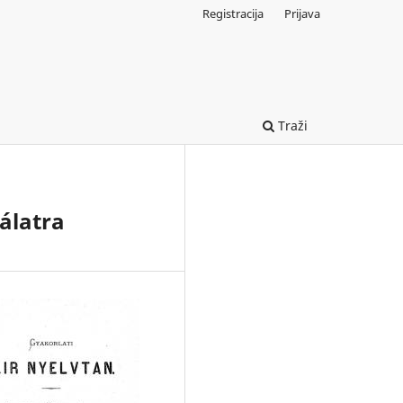
Registracija
Prijava
Traži
álatra