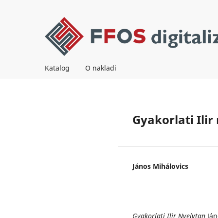
Katalog
O nakladi
Gyakorlati Ili
János Mihálovics
Gyakorlati Ilir Nyelvtan
Ján