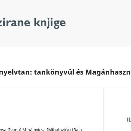
r nyelvtan: tankönyvül és Magánhaszn
osa (Ivana) Mihálovicsa (Mihalovića) (Baja,