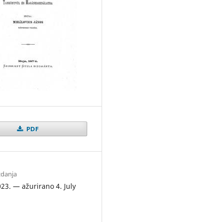
PDF
zdanja
023. — ažurirano 4. July