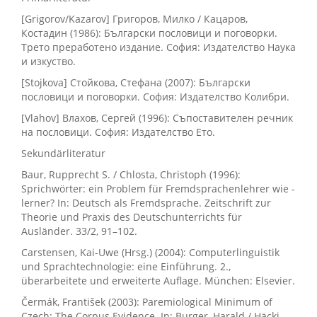
[Grigorov/Kazarov] Григоров, Милко / Кацаров,
Костадин (1986): Български пословици и поговорки.
Трето преработено издание. София: Издателство Наука
и изкуство.
[Stojkova] Стойкова, Стефана (2007): Български
пословици и поговорки. София: Издателство Колибри.
[Vlahov] Влахов, Сергей (1996): Съпоставителен речник
на пословици. София: Издателство Ето.
Sekundärliteratur
Baur, Rupprecht S. / Chlosta, Christoph (1996):
Sprichwörter: ein Problem für Fremdsprachenlehrer wie -
lerner? In: Deutsch als Fremdsprache. Zeitschrift zur
Theorie und Praxis des Deutschunterrichts für
Ausländer. 33/2, 91–102.
Carstensen, Kai-Uwe (Hrsg.) (2004): Computerlinguistik
und Sprachtechnologie: eine Einführung. 2.,
überarbeitete und erweiterte Auflage. München: Elsevier.
Čermák, František (2003): Paremiological Minimum of
Czech: The Corpus Evidence. In: Burger, Harald / Häcki