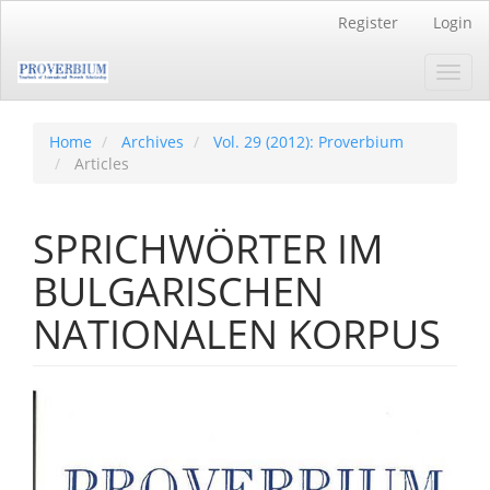
Main
Register
Login
Navigation
Main
Toggl
Content
navig
Sidebar
Home
Archives
Vol. 29 (2012): Proverbium
Articles
SPRICHWÖRTER IM
BULGARISCHEN
NATIONALEN KORPUS
Article
Sidebar