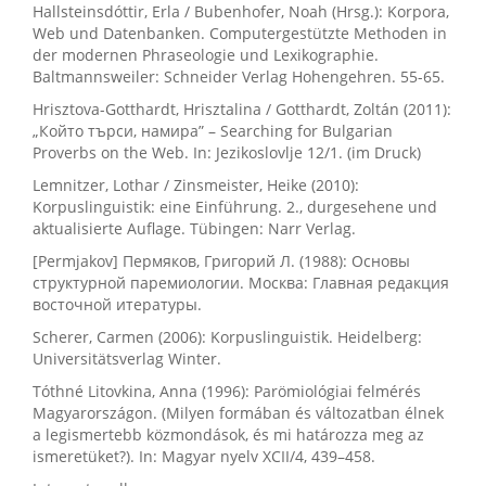
Hallsteinsdóttir, Erla / Bubenhofer, Noah (Hrsg.): Korpora,
Web und Datenbanken. Computergestützte Methoden in
der modernen Phraseologie und Lexikographie.
Baltmannsweiler: Schneider Verlag Hohengehren. 55-65.
Hrisztova-Gotthardt, Hrisztalina / Gotthardt, Zoltán (2011):
„Който търси, намира” – Searching for Bulgarian
Proverbs on the Web. In: Jezikoslovlje 12/1. (im Druck)
Lemnitzer, Lothar / Zinsmeister, Heike (2010):
Korpuslinguistik: eine Einführung. 2., durgesehene und
aktualisierte Auflage. Tübingen: Narr Verlag.
[Permjakov] Пермяков, Григорий Л. (1988): Основы
структурной паремиологии. Москва: Главная редакция
восточной итературы.
Scherer, Carmen (2006): Korpuslinguistik. Heidelberg:
Universitätsverlag Winter.
Tóthné Litovkina, Anna (1996): Parömiológiai felmérés
Magyarországon. (Milyen formában és változatban élnek
a legismertebb közmondások, és mi határozza meg az
ismeretüket?). In: Magyar nyelv XCII/4, 439–458.