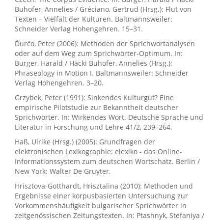
Buhofer, Annelies / Gréciano, Gertrud (Hrsg.): Flut von
Texten – Vielfalt der Kulturen. Baltmannsweiler:
Schneider Verlag Hohengehren. 15–31.
Ďurčo, Peter (2006): Methoden der Sprichwortanalysen
oder auf dem Weg zum Sprichwörter-Optimum. In:
Burger, Harald / Häcki Buhofer, Annelies (Hrsg.):
Phraseology in Motion I. Baltmannsweiler: Schneider
Verlag Hohengehren. 3–20.
Grzybek, Peter (1991): Sinkendes Kulturgut? Eine
empirische Pilotstudie zur Bekanntheit deutscher
Sprichwörter. In: Wirkendes Wort. Deutsche Sprache und
Literatur in Forschung und Lehre 41/2, 239–264.
Haß, Ulrike (Hrsg.) (2005): Grundfragen der
elektronischen Lexikographie: elexiko - das Online-
Informationssystem zum deutschen Wortschatz. Berlin /
New York: Walter De Gruyter.
Hrisztova-Gotthardt, Hrisztalina (2010): Methoden und
Ergebnisse einer korpusbasierten Untersuchung zur
Vorkommenshäufigkeit bulgarischer Sprichwörter in
zeitgenössischen Zeitungstexten. In: Ptashnyk, Stefaniya /