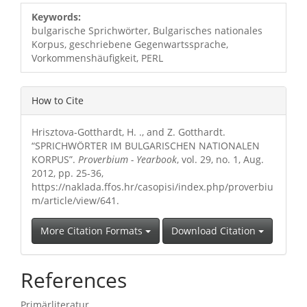
Article
Keywords:
Details
bulgarische Sprichwörter, Bulgarisches nationales
Korpus, geschriebene Gegenwartssprache,
Vorkommenshäufigkeit, PERL
How to Cite
Hrisztova-Gotthardt, H. ., and Z. Gotthardt.
“SPRICHWÖRTER IM BULGARISCHEN NATIONALEN
KORPUS”.
Proverbium - Yearbook
, vol. 29, no. 1, Aug.
2012, pp. 25-36,
https://naklada.ffos.hr/casopisi/index.php/proverbiu
m/article/view/641.
More Citation Formats
Download Citation
References
Primärliteratur